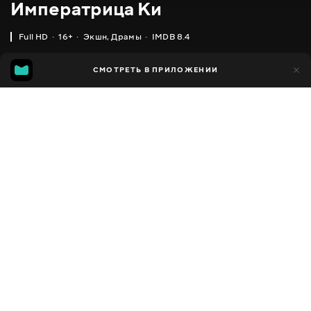
Императрица Ки
Full HD
16+
Экшн
,
Драмы
IMDB 8.4
IMDB
MGG
4 тыс.
СМОТРЕТЬ В ПРИЛОЖЕНИИ
218
8.4
7.5
Добавлено в избранное
ПОДЕЛИТЬСЯ
Ki Hwanghu
2013 - 2014
,
Южная Корея
Экшн
,
Драмы
,
Facebook
Исторические
,
Мелодрамы
ПЕРЕВОД
Скопировать ссылку
,
,
Украинский
Русский
Корейский
СУБТИТРЫ
,
Украинский (авто ИИ)
Русский
ДОСТУПНО
iOS,
Android,
Smart TV,
Консоли,
Медиа плеер