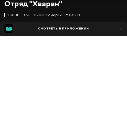
Отряд "Хваран"
Full HD
16+
Экшн
,
Комедии
MGG 8.1
IMDB
MGG
2 тыс.
СМОТРЕТЬ В ПРИЛОЖЕНИИ
84
8.0
8.1
Добавлено в избранное
ПОДЕЛИТЬСЯ
Hwarang
2016 - 2017
,
Южная Корея
Экшн
,
Комедии
,
Драмы
,
Facebook
Исторические
,
Мелодрамы
ПЕРЕВОД
Скопировать ссылку
,
,
Украинский
Русский
Корейский
СУБТИТРЫ
,
,
Украинский
Русский
Польский (авто ИИ)
ДОСТУПНО
iOS,
Android,
Smart TV,
Консоли,
Медиа плеер