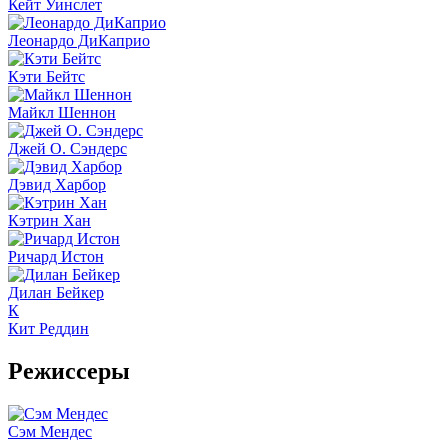
Кейт Уинслет
Леонардо ДиКаприо
Кэти Бейтс
Майкл Шеннон
Джей О. Сэндерс
Дэвид Харбор
Кэтрин Хан
Ричард Истон
Дилан Бейкер
К
Кит Реддин
Режиссеры
Сэм Мендес