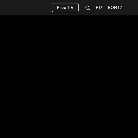
Free TV
RU
ВОЙТИ