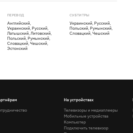
ПЕРЕВОД
СУБТИТРЫ
Английский
,
Украинский
,
Русский
,
Украинский
,
Русский
,
Польский
,
Румынский
,
Латышский
,
Литовский
,
Словацкий
,
Чешский
Польский
,
Румынский
,
Словацкий
,
Чешский
,
Эстонский
артнёрам
На устройствах
трудничество
Телевизоры и медиаплееры
Мобильные устройства
Компьютер
Подключить телевизор