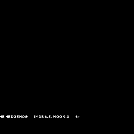
THE HEDGEHOG
IMDB
6.5,
MGG
9.0
6+