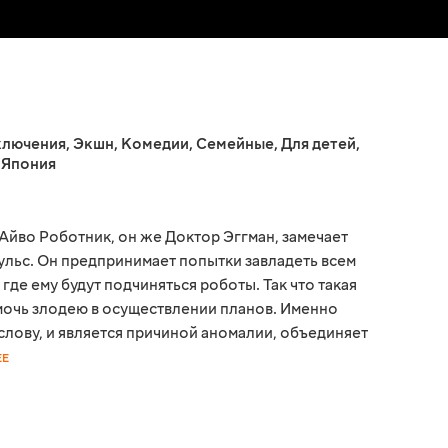
ключения
,
Экшн
,
Комедии
,
Семейные
,
Для детей
,
,
Япония
йво Роботник, он же Доктор Эггман, замечает
льс. Он предпринимает попытки завладеть всем
где ему будут подчиняться роботы. Так что такая
мочь злодею в осуществлении планов. Именно
слову, и является причиной аномалии, объединяет
ЕЕ