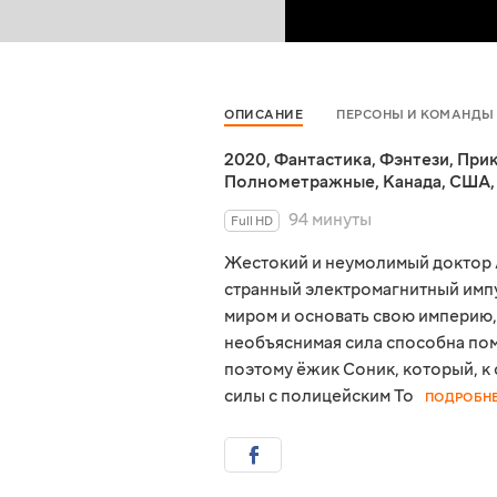
ОПИСАНИЕ
ПЕРСОНЫ И КОМАНДЫ
2020
,
Фантастика
,
Фэнтези
,
При
Полнометражные
,
Канада
,
США
94 минуты
Full HD
Жестокий и неумолимый доктор А
странный электромагнитный импу
миром и основать свою империю, 
необъяснимая сила способна по
поэтому ёжик Соник, который, к 
силы с полицейским То
ПОДРОБН