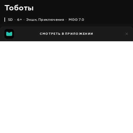
Тоботы
SD
6+
Экшн
,
Приключения
MGG 7.0
IMDB
MGG
18 тыс.
СМОТРЕТЬ В ПРИЛОЖЕНИИ
2 тыс.
6.2
7.0
Добавлено в избранное
ПОДЕЛИТЬСЯ
Tobot
2010 - 2018
,
Южная Корея
Экшн
,
Приключения
,
Facebook
Комедии
,
Фэнтези
,
Фантастика
ПЕРЕВОД
Скопировать ссылку
,
,
Английский
Украинский
Русский
СУБТИТРЫ
,
,
Русский
Грузинский
Кыргызский
ДОСТУПНО
iOS,
Android,
Smart TV,
Консоли,
Медиа плеер