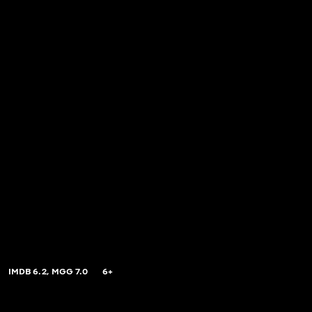
IMDB
6.2,
MGG
7.0
6+