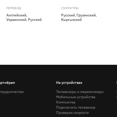
ПЕРЕВОД
СУБТИТРЫ
Английский
,
Русский
,
Грузинский
,
Украинский
,
Русский
Кыргызский
артнёрам
На устройствах
трудничество
Телевизоры и медиаплееры
Мобильные устройства
Компьютер
Подключить телевизор
Проверка скорости