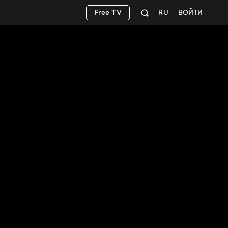
Free TV
RU
ВОЙТИ