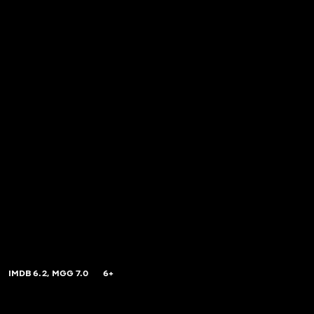
IMDB
6.2,
MGG
7.0
6+