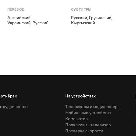
ПЕРЕВОД
СУБТИТРЫ
Английский
,
Русский
,
Грузинский
,
Украинский
,
Русский
Кыргызский
артнёрам
На устройствах
трудничество
Телевизоры и медиаплееры
Мобильные устройства
Компьютер
Подключить телевизор
Проверка скорости