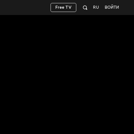
Free TV
RU
ВОЙТИ