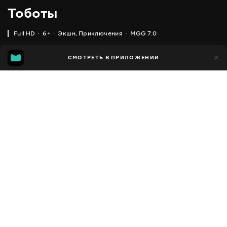
Тоботы
Full HD
6+
Экшн
,
Приключения
MGG 7.0
IMDB
MGG
18 тыс.
СМОТРЕТЬ В ПРИЛОЖЕНИИ
2 тыс.
6.2
7.0
Добавлено в избранное
ПОДЕЛИТЬСЯ
Tobot
2010 - 2018
,
Южная Корея
Экшн
,
Приключения
,
Facebook
Комедии
,
Фэнтези
,
Фантастика
ПЕРЕВОД
Скопировать ссылку
,
,
Английский
Украинский
Русский
СУБТИТРЫ
,
,
Русский
Грузинский
Кыргызский
ДОСТУПНО
iOS,
Android,
Smart TV,
Консоли,
Медиа плеер