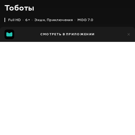
Тоботы
Full HD
6+
Экшн
,
Приключения
MGG 7.0
IMDB
MGG
18 тыс.
СМОТРЕТЬ В ПРИЛОЖЕНИИ
2 тыс.
6.2
7.0
Добавлено в избранное
ПОДЕЛИТЬСЯ
Tobot
2010 - 2018
,
Южная Корея
Экшн
,
Приключения
,
Facebook
Комедии
,
Фэнтези
,
Фантастика
ПЕРЕВОД
Скопировать ссылку
,
,
Английский
Украинский
Русский
СУБТИТРЫ
,
,
Русский
Грузинский
Кыргызский
ДОСТУПНО
iOS,
Android,
Smart TV,
Консоли,
Медиа плеер