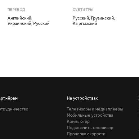
ПЕРЕВОД
СУБТИТРЫ
Английский
,
Русский
,
Грузинский
,
Украинский
,
Русский
Кыргызский
артнёрам
На устройствах
трудничество
Телевизоры и медиаплееры
Мобильные устройства
Компьютер
Подключить телевизор
Проверка скорости