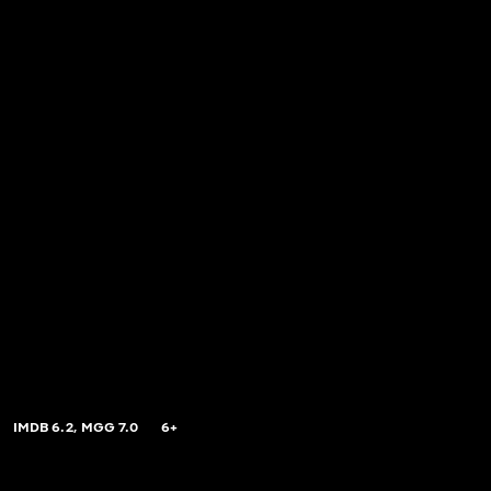
IMDB
6.2,
MGG
7.0
6+