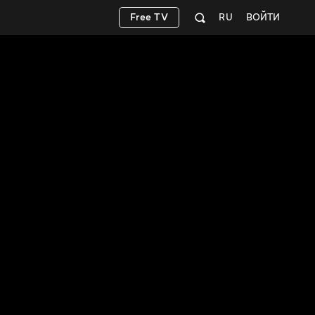
Free TV
RU
ВОЙТИ