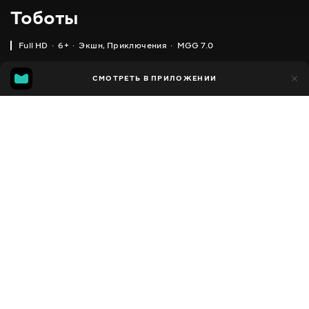
Тоботы
Full HD
6+
Экшн
,
Приключения
MGG 7.0
IMDB
MGG
18 тыс.
СМОТРЕТЬ В ПРИЛОЖЕНИИ
2 тыс.
6.2
7.0
Добавлено в избранное
ПОДЕЛИТЬСЯ
Tobot
2010 - 2018
,
Южная Корея
Экшн
,
Приключения
,
Facebook
Комедии
,
Фэнтези
,
Фантастика
ПЕРЕВОД
Скопировать ссылку
,
,
Английский
Украинский
Русский
СУБТИТРЫ
,
,
Русский
Грузинский
Кыргызский
ДОСТУПНО
iOS,
Android,
Smart TV,
Консоли,
Медиа плеер