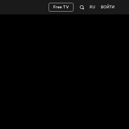
Free TV
RU
ВОЙТИ