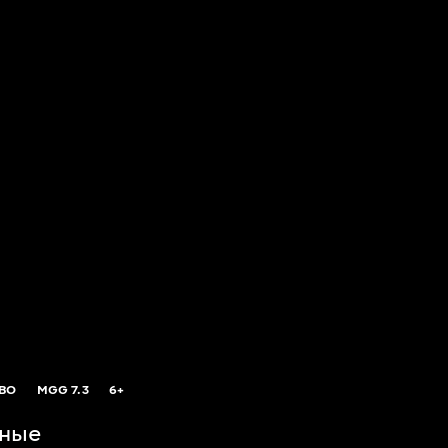
OBO
MGG
7.3
6+
рные