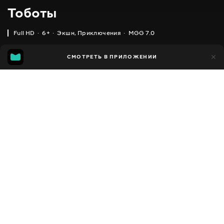
Тоботы
Full HD
6+
Экшн
,
Приключения
MGG 7.0
IMDB
MGG
18 тыс.
СМОТРЕТЬ В ПРИЛОЖЕНИИ
2 тыс.
6.2
7.0
Добавлено в избранное
ПОДЕЛИТЬСЯ
Tobot
2010 - 2018
,
Южная Корея
Экшн
,
Приключения
,
Facebook
Комедии
,
Фэнтези
,
Фантастика
ПЕРЕВОД
Скопировать ссылку
,
,
Английский
Украинский
Русский
СУБТИТРЫ
,
,
Русский
Грузинский
Кыргызский
ДОСТУПНО
iOS,
Android,
Smart TV,
Консоли,
Медиа плеер