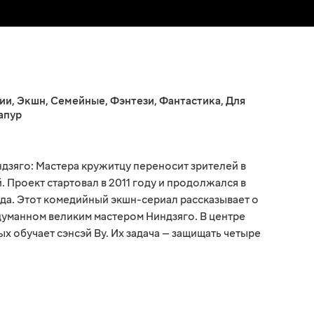
ии
,
Экшн
,
Семейные
,
Фэнтези
,
Фантастика
,
Для
апур
зяго: Мастера кружитцу переносит зрителей в
 Проект стартовал в 2011 году и продолжался в
ода. Этот комедийный экшн-сериал рассказывает о
думанном великим мастером Ниндзяго. В центре
ых обучает сэнсэй Ву. Их задача — защищать четыре