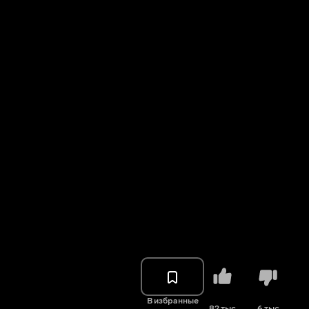
В избранные
82 тыс.
6 тыс.