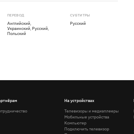
ПЕРЕВОД
СУБТИТРЫ
Английский
,
Русский
Украинский
,
Русский
,
Польский
артнёрам
На устройствах
трудничество
Телевизоры и медиаплееры
Мобильные устройства
Компьютер
Подключить телевизор