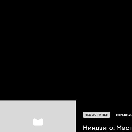
NINJAG
НЕДОСТУПЕН
Ниндзяго: Мас