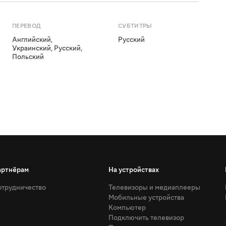
ПЕРЕВОД
СУБТИТРЫ
Английский
,
Русский
Украинский
,
Русский
,
Польский
артнёрам
На устройствах
трудничество
Телевизоры и медиаплееры
Мобильные устройства
Компьютер
Подключить телевизор