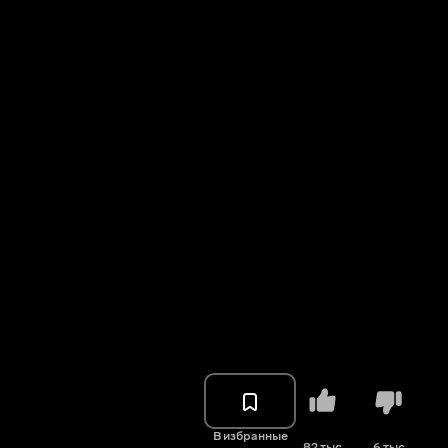
В избранные
82 тыс.
6 тыс.