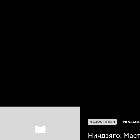
NINJAG
НЕДОСТУПЕН
Ниндзяго: Мас