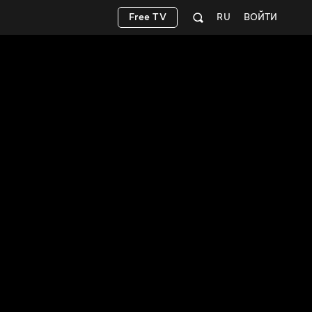
Free TV
RU
ВОЙТИ