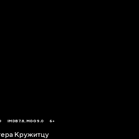
O
IMDB
7.8,
MGG
9.0
6+
тера Кружитцу