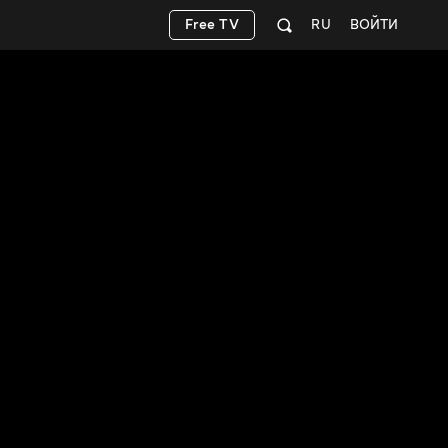
Free TV
RU
ВОЙТИ