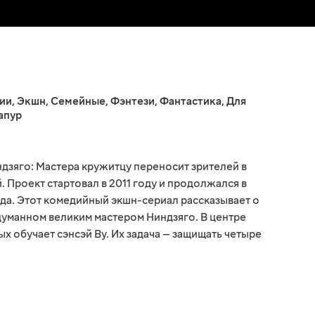
ии
,
Экшн
,
Семейные
,
Фэнтези
,
Фантастика
,
Для
апур
зяго: Мастера кружитцу переносит зрителей в
 Проект стартовал в 2011 году и продолжался в
ода. Этот комедийный экшн-сериал рассказывает о
думанном великим мастером Ниндзяго. В центре
ых обучает сэнсэй Ву. Их задача — защищать четыре