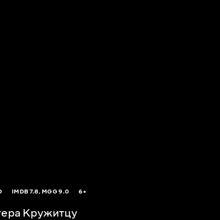
O
IMDB
7.8,
MGG
9.0
6+
тера Кружитцу