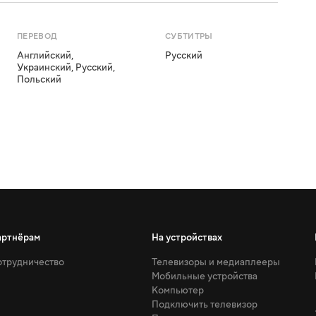
ПЕРЕВОД
СУБТИТРЫ
Английский
,
Русский
Украинский
,
Русский
,
Польский
артнёрам
На устройствах
трудничество
Телевизоры и медиаплееры
Мобильные устройства
Компьютер
Подключить телевизор