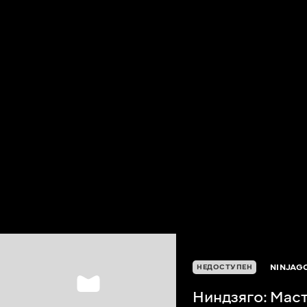
NINJAG
НЕДОСТУПЕН
Ниндзяго: Мас