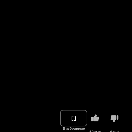
В избранные
82 тыс.
6 тыс.