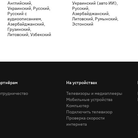
Английский
,
Украинский (авто ИИ)
,
Украинский
,
Русский
,
Русский
,
Русский с
Азербайджанский
,
аудиоописанием
,
Литовский
,
Румынский
,
Азербайджанский
,
Эстонский
Грузинский
,
Литовский
,
Узбекский
артнёрам
На устройствах
трудничество
Телевизоры и медиаплееры
Мобильные устройства
Компьютер
Подключить телевизор
Проверка скорости
интернета