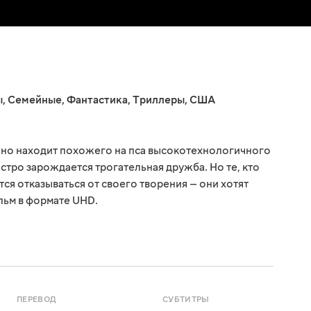
ы
,
Семейные
,
Фантастика
,
Триллеры
,
США
йно находит похожего на пса высокотехнологичного
стро зарождается трогательная дружба. Но те, кто
тся отказываться от своего творения — они хотят
льм в формате UHD.
ПЕРЕВОД
СУБТИТРЫ