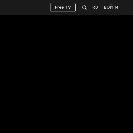
Free TV
RU
ВОЙТИ