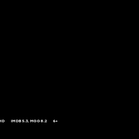
UHD
IMDB
5.3,
MGG
8.2
6+