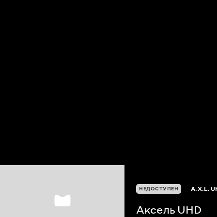
A.X.L. 
НЕДОСТУПЕН
Аксель UHD