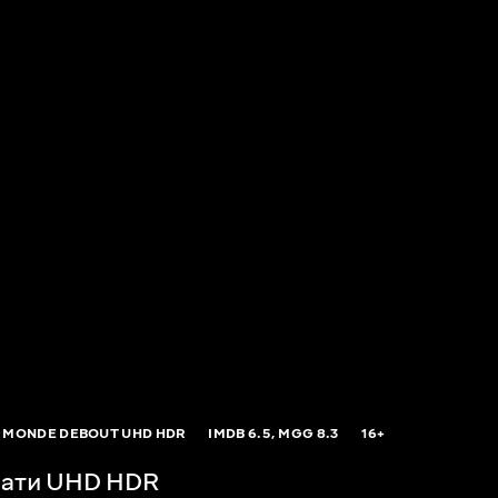
E MONDE DEBOUT UHD HDR
IMDB
6.5,
MGG
8.3
16+
кати UHD HDR