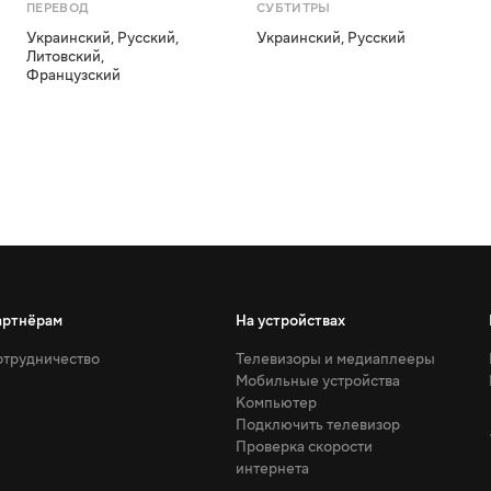
ПЕРЕВОД
СУБТИТРЫ
Украинский
,
Русский
,
Украинский
,
Русский
Литовский
,
Французский
артнёрам
На устройствах
трудничество
Телевизоры и медиаплееры
Мобильные устройства
Компьютер
Подключить телевизор
Проверка скорости
интернета