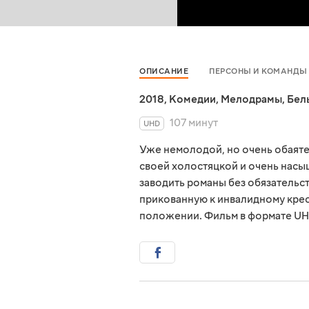
ОПИСАНИЕ
ПЕРСОНЫ И КОМАНДЫ
2018
,
Комедии
,
Мелодрамы
,
Бел
107 минут
UHD
Уже немолодой, но очень обаят
своей холостяцкой и очень насы
заводить романы без обязательст
прикованную к инвалидному кресл
положении. Фильм в формате UH