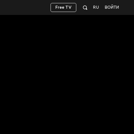
Free TV
RU
ВОЙТИ