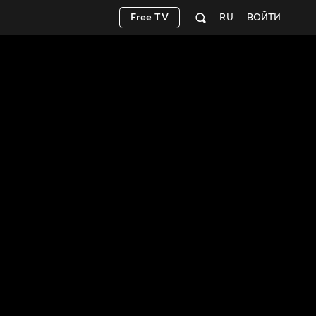
Free TV
RU
ВОЙТИ