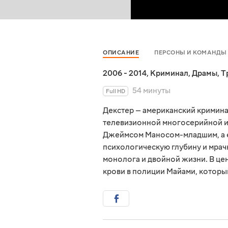
ОПИСАНИЕ
ПЕРСОНЫ И КОМАНДЫ
2006 - 2014
,
Криминал
,
Драмы
,
Т
54 минуты
Full HD
Декстер — американский кримин
телевизионной многосерийной ис
Джеймсом Маносом-младшим, а е
психологическую глубину и мрач
монолога и двойной жизни. В цен
крови в полиции Майами, которы