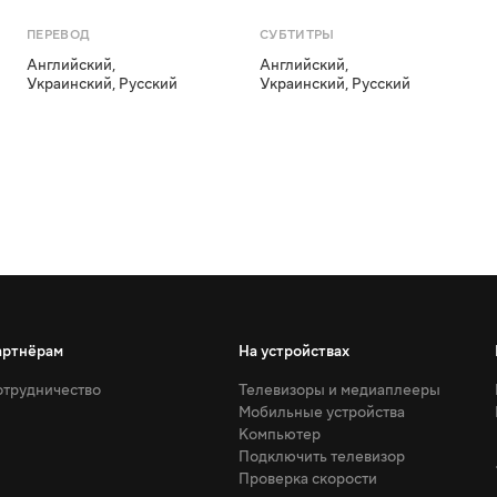
ПЕРЕВОД
СУБТИТРЫ
Английский
,
Английский
,
Украинский
,
Русский
Украинский
,
Русский
артнёрам
На устройствах
трудничество
Телевизоры и медиаплееры
Мобильные устройства
Компьютер
Подключить телевизор
Проверка скорости