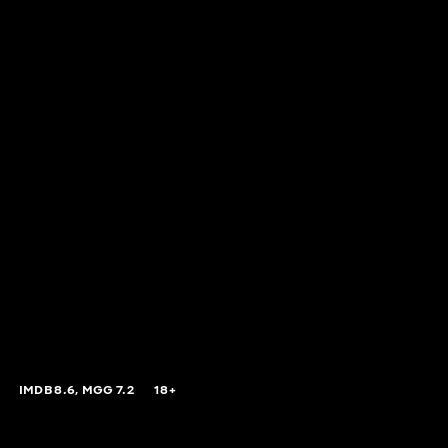
IMDB
8.6,
MGG
7.2
18+