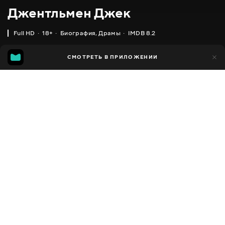
Джентльмен Джек
Full HD
18+
Биография
,
Драмы
IMDB 8.2
IMDB
MGG
1 тыс.
СМОТРЕТЬ В ПРИЛОЖЕНИИ
132
8.2
7.1
Добавлено в избранное
ПОДЕЛИТЬСЯ
Gentleman Jack
2019 - 2022
,
Великобритания
Биография
,
Драмы
,
Facebook
Исторические
,
Мелодрамы
ПЕРЕВОД
Скопировать ссылку
,
,
Английский
Украинский
Русский
СУБТИТРЫ
,
,
Английский
Украинский
Русский
ДОСТУПНО
iOS,
Android,
Smart TV,
Консоли,
Медиа плеер