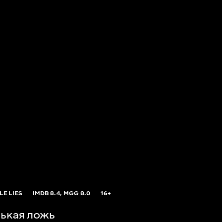
LE LIES
IMDB
8.4,
MGG
8.0
16+
ькая ложь