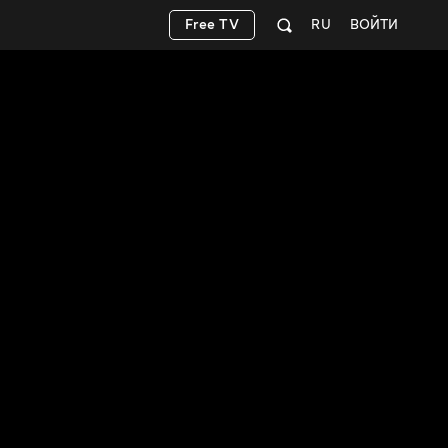
Free TV
RU
ВОЙТИ