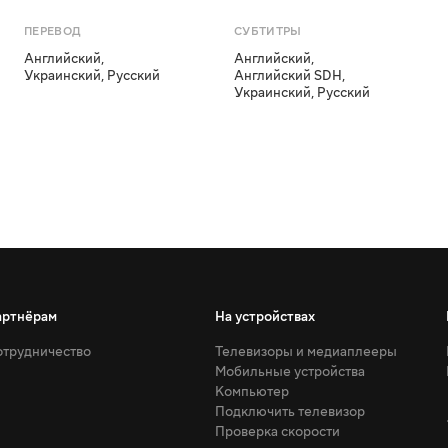
ПЕРЕВОД
СУБТИТРЫ
Английский
,
Английский
,
Украинский
,
Русский
Английский SDH
,
Украинский
,
Русский
артнёрам
На устройствах
трудничество
Телевизоры и медиаплееры
Мобильные устройства
Компьютер
Подключить телевизор
Проверка скорости