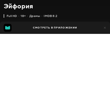
Эйфория
Full HD
18+
Драмы
IMDB 8.2
IMDB
MGG
34 тыс.
СМОТРЕТЬ В ПРИЛОЖЕНИИ
3 тыс.
8.2
7.2
Добавлено в избранное
ПОДЕЛИТЬСЯ
Euphoria
2019 - 2026
,
США
Драмы
Facebook
ПЕРЕВОД
,
,
,
Английский
Украинский
Украинский с аудиоописанием
Русский
Скопировать ссылку
СУБТИТРЫ
,
,
,
,
Английский
Украинский
Украинский (форсированные)
Русский
Русский (форсированные)
ДОСТУПНО
iOS,
Android,
Smart TV,
Консоли,
Медиа плеер