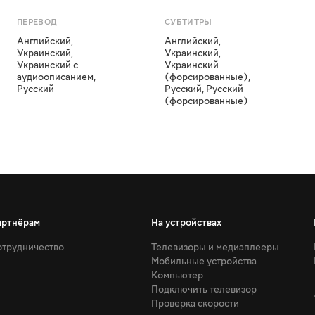
ПЕРЕВОД
СУБТИТРЫ
Английский
,
Английский
,
Украинский
,
Украинский
,
Украинский с
Украинский
аудиоописанием
,
(форсированные)
,
Русский
Русский
,
Русский
(форсированные)
артнёрам
На устройствах
трудничество
Телевизоры и медиаплееры
Мобильные устройства
Компьютер
Подключить телевизор
Проверка скорости