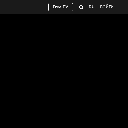
Free TV
RU
ВОЙТИ