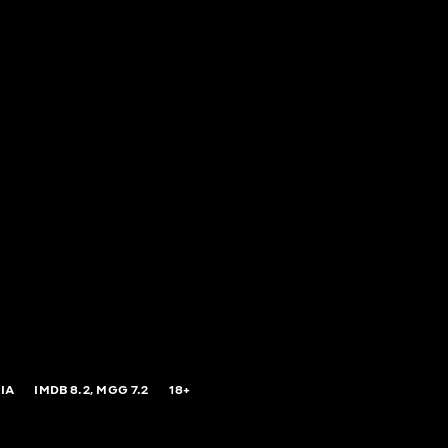
IA
IMDB
8.2,
MGG
7.2
18+