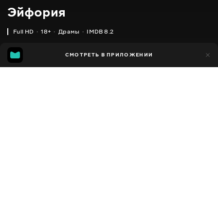
Эйфория
Full HD
18+
Драмы
IMDB 8.2
IMDB
MGG
34 тыс.
СМОТРЕТЬ В ПРИЛОЖЕНИИ
3 тыс.
8.2
7.2
Добавлено в избранное
ПОДЕЛИТЬСЯ
Euphoria
2019 - 2026
,
США
Драмы
Facebook
ПЕРЕВОД
,
,
,
Английский
Украинский
Украинский с аудиоописанием
Русский
Скопировать ссылку
СУБТИТРЫ
,
,
,
,
Английский
Украинский
Украинский (форсированные)
Русский
Русский (форсированные)
ДОСТУПНО
iOS,
Android,
Smart TV,
Консоли,
Медиа плеер