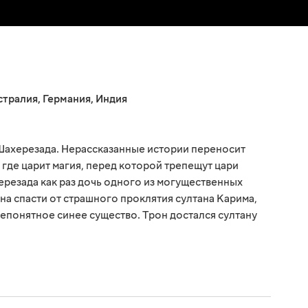
стралия
,
Германия
,
Индия
ахерезада. Нерассказанные истории переносит
 где царит магия, перед которой трепещут цари
ерезада как раз дочь одного из могущественных
а спасти от страшного проклятия султана Карима,
непонятное синее существо. Трон достался султану