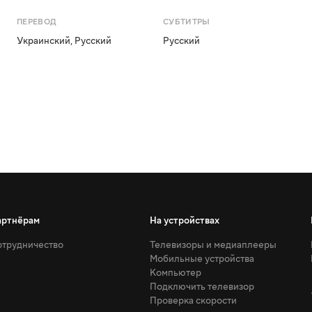
ПЕРЕВОД
СУБТИТРЫ
Украинский
,
Русский
Русский
артнёрам
На устройствах
трудничество
Телевизоры и медиаплееры
Мобильные устройства
Компьютер
Подключить телевизор
Проверка скорости