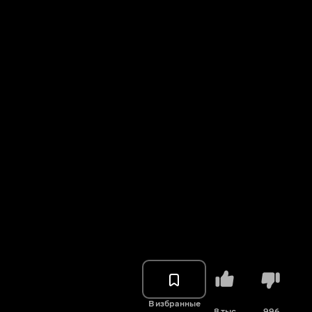
В избранные
8 тыс.
996