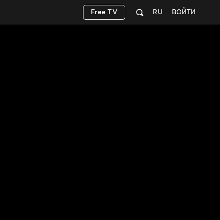
Free TV
RU
ВОЙТИ