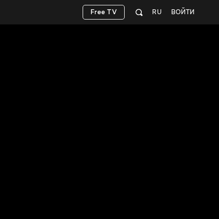
Free TV
RU
ВОЙТИ