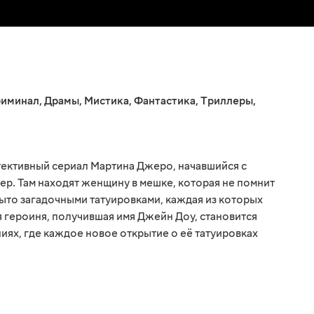
иминал
,
Драмы
,
Мистика
,
Фантастика
,
Триллеры
,
етективный сериал Мартина Джеро, начавшийся с
ер. Там находят женщину в мешке, которая не помнит
рыто загадочными татуировками, каждая из которых
я героиня, получившая имя Джейн Доу, становится
иях, где каждое новое открытие о её татуировках