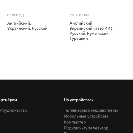
ПЕРЕВОД
СУБТИТРЫ
Английский
,
Английский
,
Украинский
,
Русский
Украинский (авто ИИ)
,
Русский
,
Румынский
,
Турецкий
артнёрам
На устройствах
трудничество
Телевизоры и медиаплееры
Мобильные устройства
Компьютер
Подключить телевизор