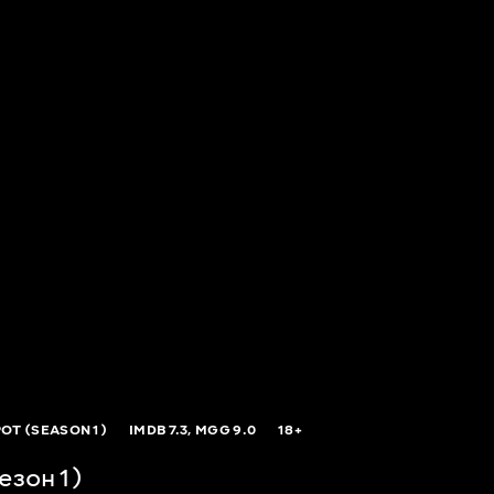
OT (SEASON 1)
IMDB
7.3,
MGG
9.0
18+
езон 1)