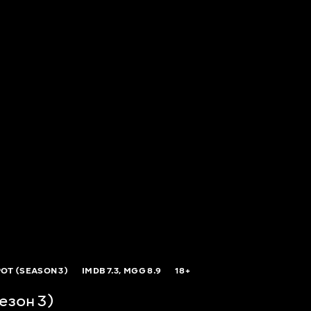
OT (SEASON 3)
IMDB
7.3,
MGG
8.9
18+
езон 3)