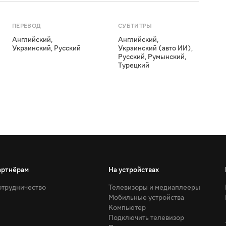
ПЕРЕВОД
СУБТИТРЫ
Английский
,
Английский
,
Украинский
,
Русский
Украинский (авто ИИ)
,
Русский
,
Румынский
,
Турецкий
артнёрам
На устройствах
трудничество
Телевизоры и медиаплееры
Мобильные устройства
Компьютер
Подключить телевизор