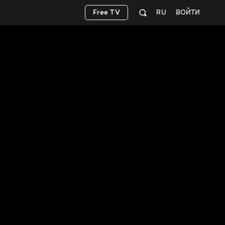
Free TV
RU
ВОЙТИ