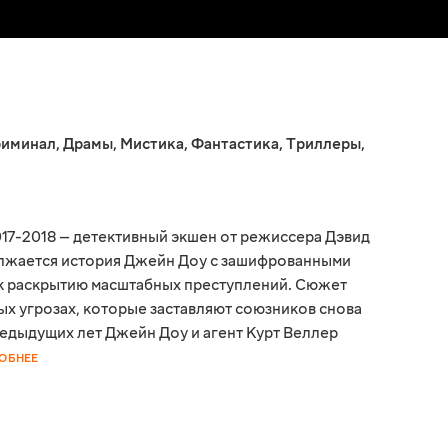
иминал
,
Драмы
,
Мистика
,
Фантастика
,
Триллеры
,
017-2018 — детективный экшен от режиссера Дэвид
олжается история Джейн Доу с зашифрованными
 к раскрытию масштабных преступлений. Сюжет
ых угрозах, которые заставляют союзников снова
едыдущих лет Джейн Доу и агент Курт Веллер
ОБНЕЕ