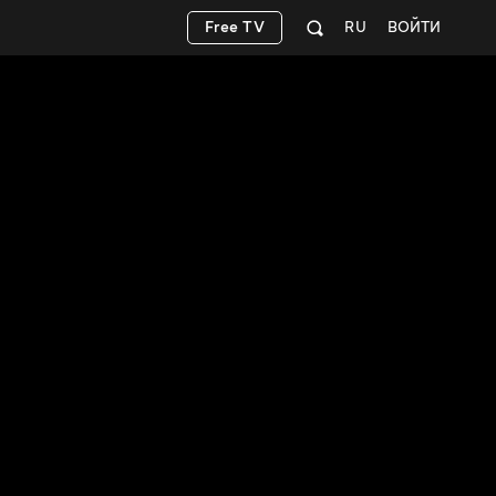
Free TV
RU
ВОЙТИ