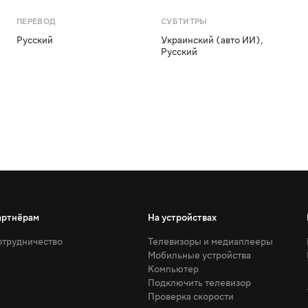
ПЕРЕВОД
СУБТИТРЫ
Русский
Украинский (авто ИИ)
,
Русский
артнёрам
На устройствах
трудничество
Телевизоры и медиаплееры
Мобильные устройства
Компьютер
Подключить телевизор
Проверка скорости