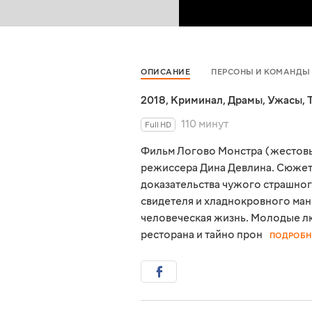
ОПИСАНИЕ
ПЕРСОНЫ И КОМАНДЫ
2018
,
Криминал
,
Драмы
,
Ужасы
,
110 минут
Full HD
Фильм Логово Монстра (жестовы
режиссера Дина Девлина. Сюжет
доказательства чужого страшног
свидетеля и хладнокровного ман
человеческая жизнь. Молодые л
ресторана и тайно прон
ПОДРОБН