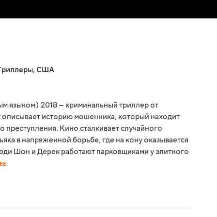
Триллеры
,
США
м языком) 2018 — криминальный триллер от
 описывает историю мошенника, который находит
о преступления. Кино сталкивает случайного
ьяка в напряженной борьбе, где на кону оказывается
юди Шон и Дерек работают парковщиками у элитного
ЕЕ