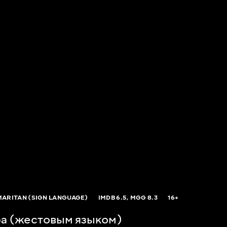
MARITAN (SIGN LANGUAGE)
IMDB
6.5,
MGG
8.3
16+
а (жестовым языком)