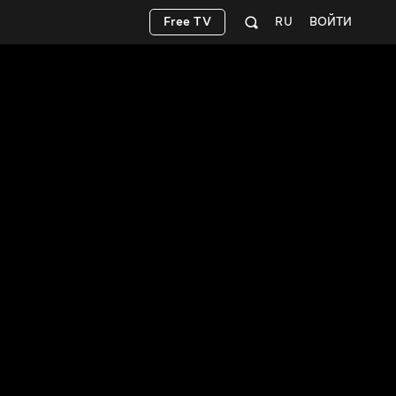
Free TV
RU
ВОЙТИ