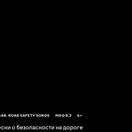
AR. ROAD SAFETY SONGS
MGG
8.3
6+
есни о безопасности на дороге