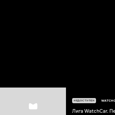
WATCHC
НЕДОСТУПЕН
Лига WatchCar. П