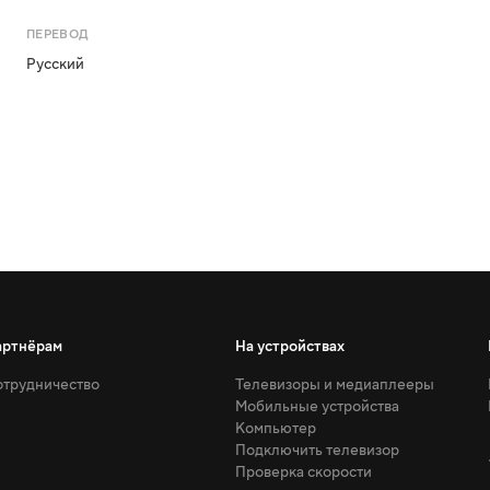
ПЕРЕВОД
Русский
артнёрам
На устройствах
трудничество
Телевизоры и медиаплееры
Мобильные устройства
Компьютер
Подключить телевизор
Проверка скорости