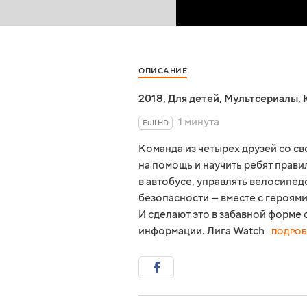
ОПИСАНИЕ
2018
,
Для детей
,
Мультсериалы
,
1 минута
Full HD
Команда из четырех друзей со с
на помощь и научить ребят прави
в автобусе, управлять велосипед
безопасности — вместе с героям
И сделают это в забавной форме 
информации. Лига Watch
ПОДРОБ