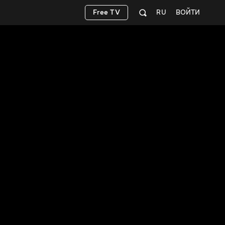
Free TV
RU
ВОЙТИ