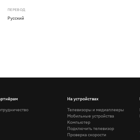
ПЕРЕВОД
Русский
артнёрам
На устройствах
трудничество
Телевизоры и медиаплееры
Мобильные устройства
Компьютер
Подключить телевизор
Проверка скорости