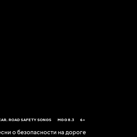
AR. ROAD SAFETY SONGS
MGG
8.3
6+
есни о безопасности на дороге