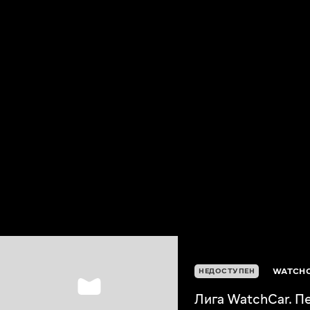
WATCHC
НЕДОСТУПЕН
Лига WatchCar. П