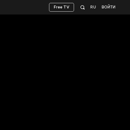
Free TV
RU
ВОЙТИ