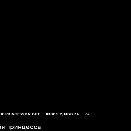
HE PRINCESS KNIGHT
IMDB
5.2,
MGG
7.6
6+
ая принцесса