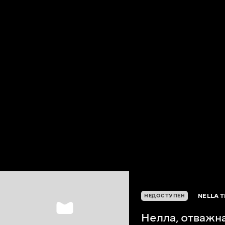
NELLA T
НЕДОСТУПЕН
Нелла, отважн