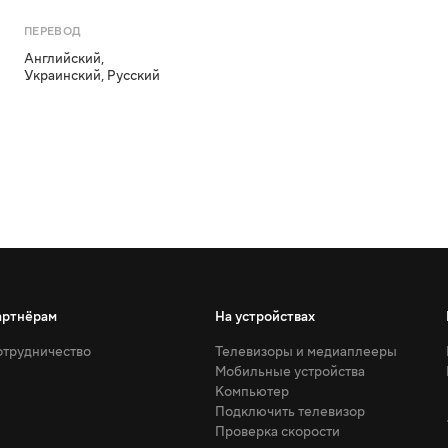
ПЕРЕВОД
Английский
,
Украинский
,
Русский
артнёрам
На устройствах
трудничество
Телевизоры и медиаплееры
Мобильные устройства
Компьютер
Подключить телевизор
Проверка скорости