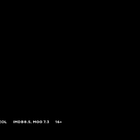
EOL
IMDB
8.5,
MGG
7.3
16+