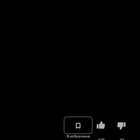
В избранные
619
44