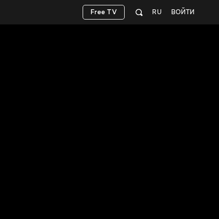
Free TV
RU
ВОЙТИ