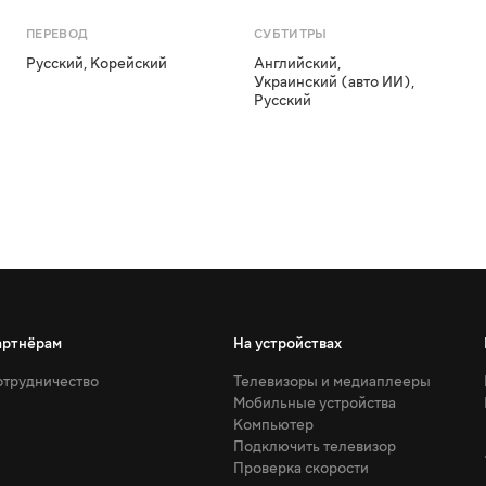
ПЕРЕВОД
СУБТИТРЫ
Русский
,
Корейский
Английский
,
Украинский (авто ИИ)
,
Русский
артнёрам
На устройствах
трудничество
Телевизоры и медиаплееры
Мобильные устройства
Компьютер
Подключить телевизор
Проверка скорости