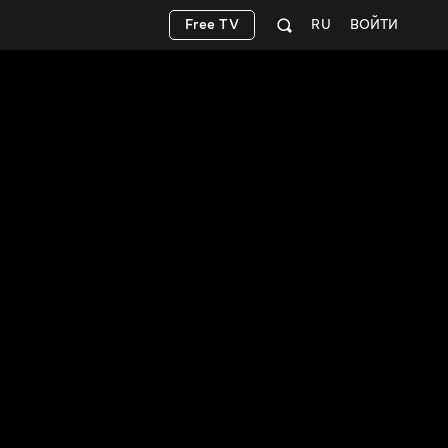
Free TV
RU
ВОЙТИ