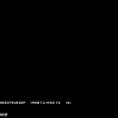
INDEOTEURAEP
IMDB
7.2,
MGG
7.5
16+
вке