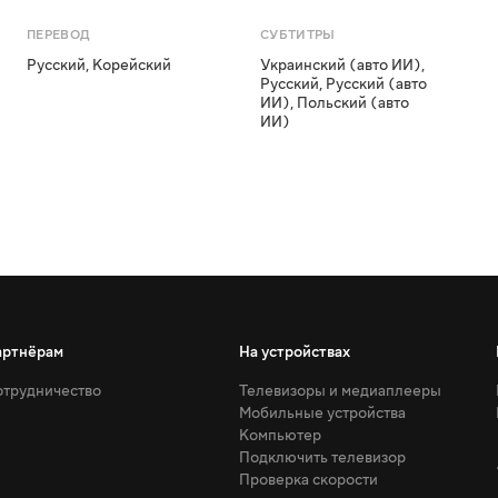
ПЕРЕВОД
СУБТИТРЫ
Русский
,
Корейский
Украинский (авто ИИ)
,
Русский
,
Русский (авто
ИИ)
,
Польский (авто
ИИ)
артнёрам
На устройствах
трудничество
Телевизоры и медиаплееры
Мобильные устройства
Компьютер
Подключить телевизор
Проверка скорости