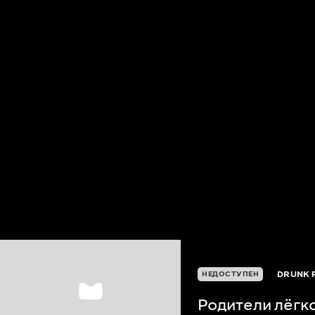
DRUNK 
НЕДОСТУПЕН
Родители лёгк