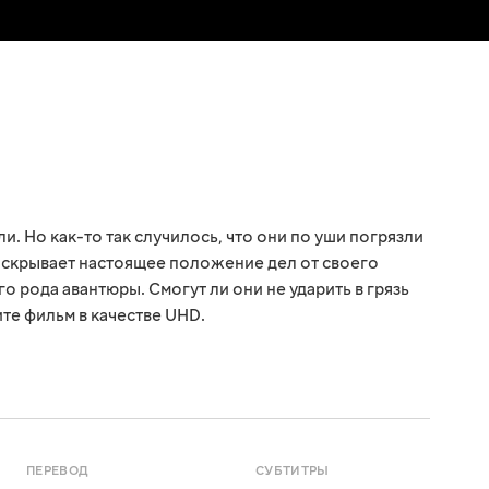
и. Но как-то так случилось, что они по уши погрязли
о скрывает настоящее положение дел от своего
о рода авантюры. Смогут ли они не ударить в грязь
е фильм в качестве UHD.
ПЕРЕВОД
СУБТИТРЫ