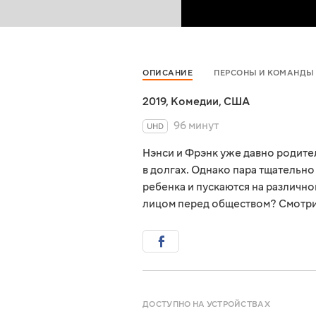
ОПИСАНИЕ
ПЕРСОНЫ И КОМАНДЫ
2019
,
Комедии
,
США
96 минут
UHD
Нэнси и Фрэнк уже давно родител
в долгах. Однако пара тщательн
ребенка и пускаются на различног
лицом перед обществом? Смотрит
ДОСТУПНО НА УСТРОЙСТВАХ