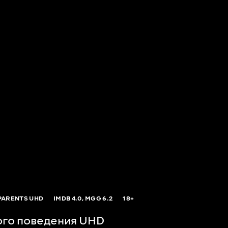
PARENTS UHD
IMDB
4.0,
MGG
6.2
18+
ого поведения UHD