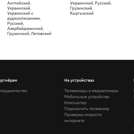
Английский
,
Украинский
,
Русский
,
Украинский
,
Грузинский
,
Украинский с
Кыргызский
аудиоописанием
,
Русский
,
Азербайджанский
,
Грузинский
,
Литовский
артнёрам
На устройствах
трудничество
Телевизоры и медиаплееры
Мобильные устройства
Компьютер
Подключить телевизор
Проверка скорости
интернета