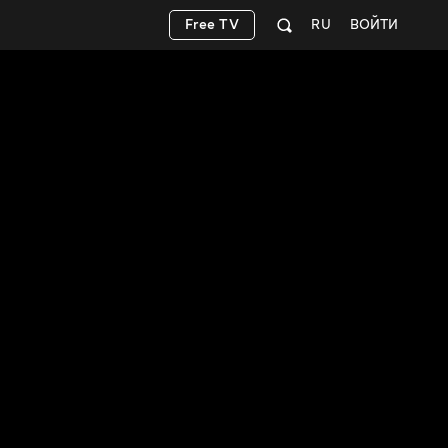
Free TV
RU
ВОЙТИ