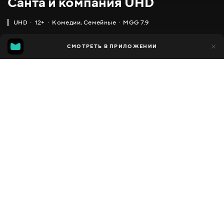
Санта и компания UHD
UHD
12+
Комедии
,
Семейные
MGG 7.9
IMDB
MGG
305
СМОТРЕТЬ В ПРИЛОЖЕНИИ
14
6.3
7.9
Добавлено в избранное
ПОДЕЛИТЬСЯ
1 час 40 минут
Santa et Cie UHD
2017
,
Бельгия
,
Франция
Комедии
,
Семейные
,
Фэнтези
Facebook
ПЕРЕВОД
,
,
,
Украинский
Русский
Русский с аудиоописанием
Французский
Скопировать ссылку
СУБТИТРЫ
,
,
,
Украинский
Русский
Грузинский
Кыргызский
ДОСТУПНО
iOS,
Android,
Smart TV,
Консоли,
Медиа плеер