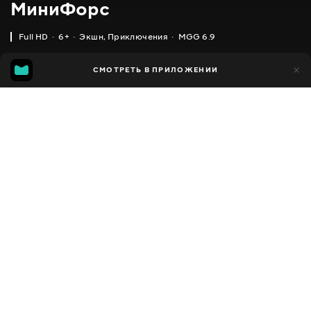
МиниФорс
Full HD
6+
Экшн
,
Приключения
MGG 6.9
IMDB
MGG
36 тыс.
СМОТРЕТЬ В ПРИЛОЖЕНИИ
4 тыс.
3.7
6.9
Добавлено в избранное
ПОДЕЛИТЬСЯ
MiniForce
2014 - 2019
,
Южная Корея
Экшн
,
Приключения
,
Facebook
Комедии
,
Семейные
,
Фэнтези
,
Фантастика
ПЕРЕВОД
Скопировать ссылку
Русский
СУБТИТРЫ
Русский
ДОСТУПНО
iOS,
Android,
Smart TV,
Консоли,
Медиа плеер