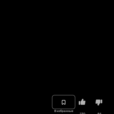
В избранные
230
84