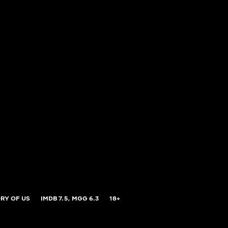
RY OF US
IMDB
7.5,
MGG
6.3
18+