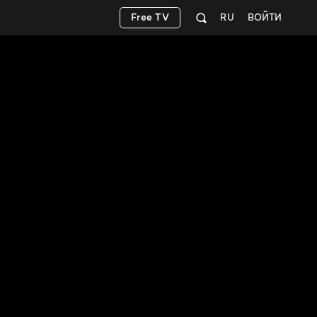
Free TV
RU
ВОЙТИ