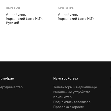
ПЕРЕВОД
СУБТИТРЫ
Английский
,
Английский
,
Украинский (авто ИИ)
,
Украинский (авто ИИ)
Русский
артнёрам
На устройствах
трудничество
Телевизоры и медиаплееры
Мобильные устройства
Компьютер
Подключить телевизор
Проверка скорости