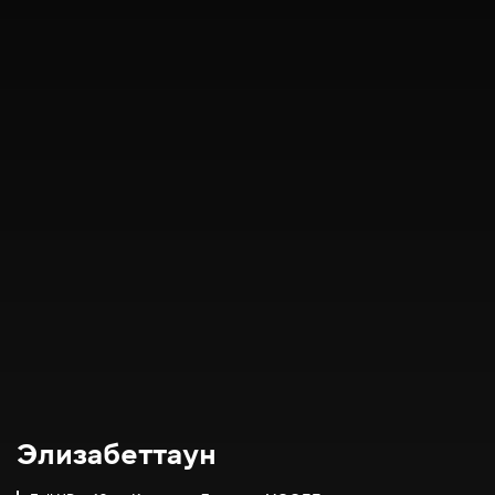
Элизабеттаун