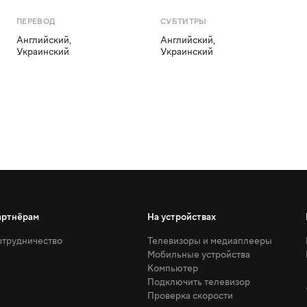
ПЕРЕВОД
СУБТИТРЫ
Английский
,
Английский
,
Украинский
Украинский
артнёрам
На устройствах
трудничество
Телевизоры и медиаплееры
Мобильные устройства
Компьютер
Подключить телевизор
Проверка скорости