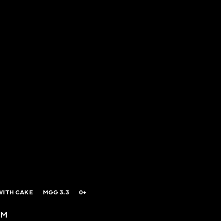
WITH CAKE
MGG
3.3
0+
ом