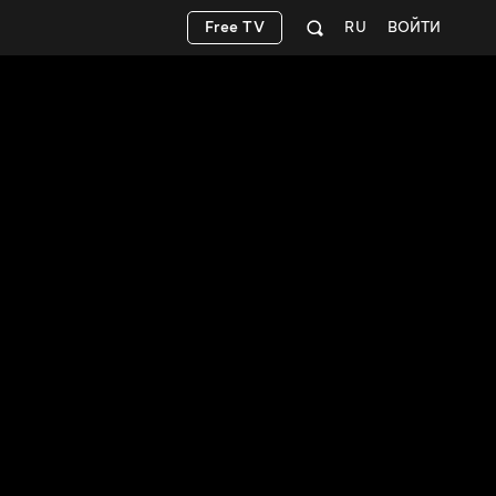
Free TV
RU
ВОЙТИ