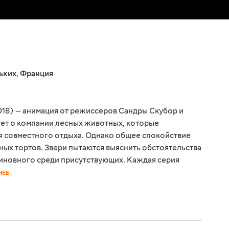
ьких
,
Франция
018) — анимация от режиссеров Сандры Скубор и
ет о компании лесных животных, которые
я совместного отдыха. Однако общее спокойствие
ых тортов. Звери пытаются выяснить обстоятельства
виновного среди присутствующих. Каждая серия
НЕЕ