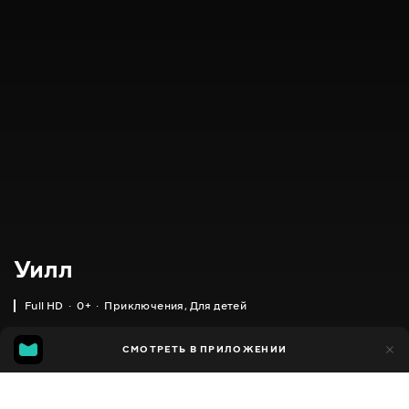
Уилл
Full HD
0+
Приключения
,
Для детей
318
СМОТРЕТЬ В ПРИЛОЖЕНИИ
317
Добавлено в избранное
ПОДЕЛИТЬСЯ