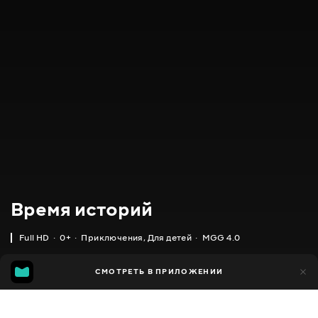
Время историй
Full HD
0+
Приключения
,
Для детей
MGG 4.0
MGG
335
СМОТРЕТЬ В ПРИЛОЖЕНИИ
200
4.0
Добавлено в избранное
ПОДЕЛИТЬСЯ