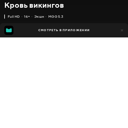
Кровь викингов
Full HD
16+
Экшн
MGG 5.3
IMDB
MGG
1 тыс.
СМОТРЕТЬ В ПРИЛОЖЕНИИ
438
3.7
5.3
Добавлено в избранное
ПОДЕЛИТЬСЯ
1 час 28 минут
Viking Blood
2019
,
Дания
Экшн
Facebook
ПЕРЕВОД
,
,
Английский
Украинский
Русский
Скопировать ссылку
СУБТИТРЫ
,
Украинский
Русский
ДОСТУПНО
iOS,
Android,
Smart TV,
Консоли,
Медиа плеер