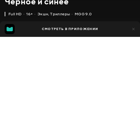
Чёрное и синее
Full HD
16+
Экшн
,
Триллеры
MGG 9.0
IMDB
MGG
25 тыс.
СМОТРЕТЬ В ПРИЛОЖЕНИИ
1 тыс.
6.4
9.0
Добавлено в избранное
ПОДЕЛИТЬСЯ
1 час 47 минут
Black and Blue
2019
,
США
Экшн
,
Триллеры
Facebook
ПЕРЕВОД
,
,
,
Английский
Украинский
Русский
Польский
Скопировать ссылку
СУБТИТРЫ
,
,
,
Украинский
Русский
Польский
Румынский
ДОСТУПНО
iOS,
Android,
Smart TV,
Консоли,
Медиа плеер