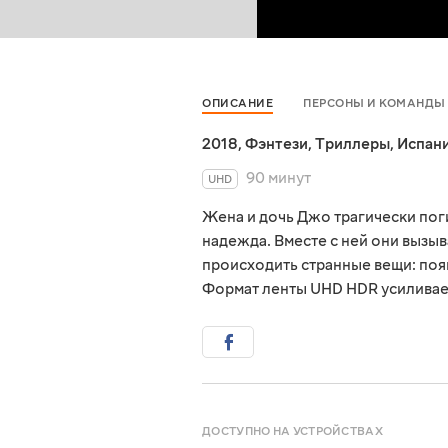
ОПИСАНИЕ
ПЕРСОНЫ И КОМАНДЫ
2018
,
Фэнтези
,
Триллеры
,
Испан
90 минут
UHD
Жена и дочь Джо трагически поги
надежда. Вместе с ней они вызы
происходить странные вещи: поя
Формат ленты UHD HDR усиливает
ДОСТУПНО НА УСТРОЙСТВАХ