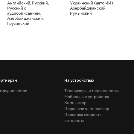
Английский
,
Русский
,
Украинский (авто ИИ)
,
Русский с
Азербайджанский
,
аудиоописанием
,
Румынский
Азербайджанский
,
Грузинский
артнёрам
На устройствах
трудничество
Телевизоры и медиаплееры
Мобильные устройства
Компьютер
Подключить телевизор
Проверка скорости
интернета