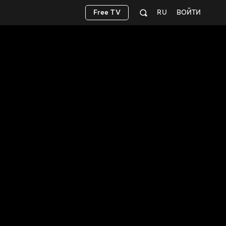
Free TV
RU
ВОЙТИ