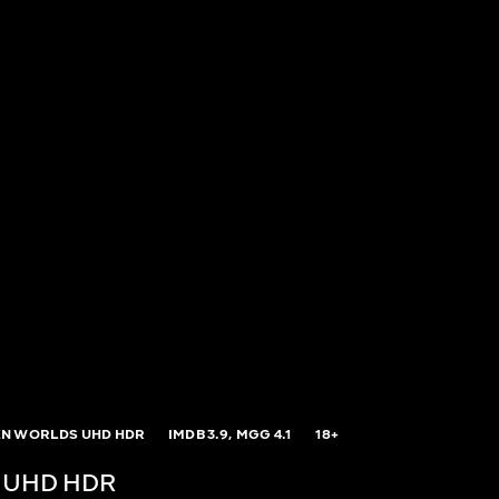
N WORLDS UHD HDR
IMDB
3.9,
MGG
4.1
18+
 UHD HDR