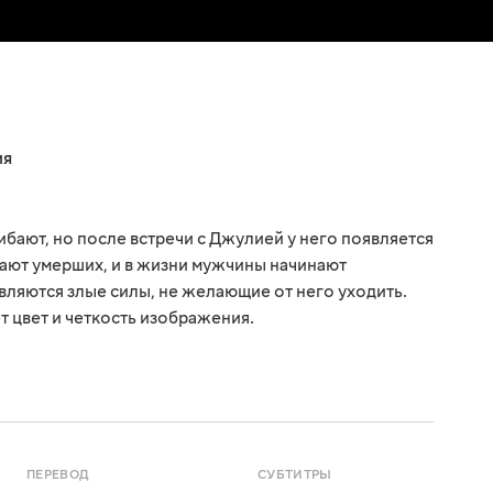
ия
бают, но после встречи с Джулией у него появляется
вают умерших, и в жизни мужчины начинают
вляются злые силы, не желающие от него уходить.
 цвет и четкость изображения.
ПЕРЕВОД
СУБТИТРЫ