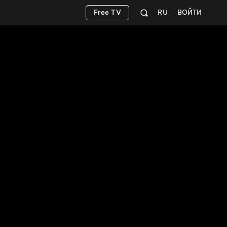
Free TV
RU
ВОЙТИ