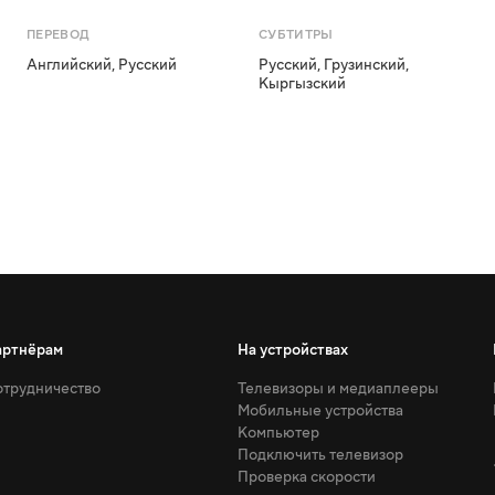
ПЕРЕВОД
СУБТИТРЫ
Английский
,
Русский
Русский
,
Грузинский
,
Кыргызский
артнёрам
На устройствах
трудничество
Телевизоры и медиаплееры
Мобильные устройства
Компьютер
Подключить телевизор
Проверка скорости