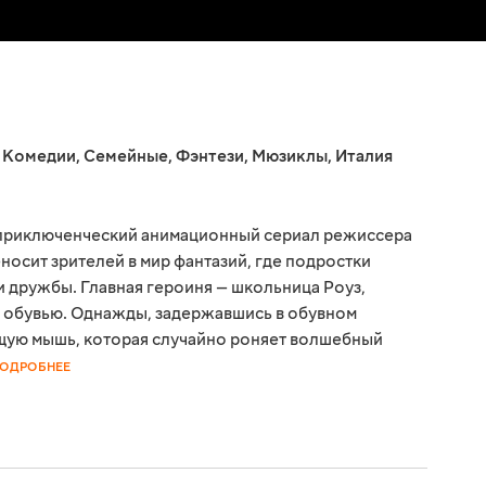
,
Комедии
,
Семейные
,
Фэнтези
,
Мюзиклы
,
Италия
 приключенческий анимационный сериал режиссера
осит зрителей в мир фантазий, где подростки
и дружбы. Главная героиня — школьница Роуз,
 обувью. Однажды, задержавшись в обувном
ящую мышь, которая случайно роняет волшебный
ОДРОБНЕЕ