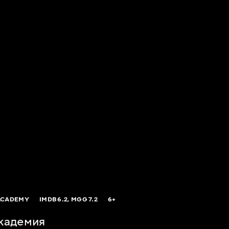
ACADEMY
IMDB
6.2,
MGG
7.2
6+
кадемия