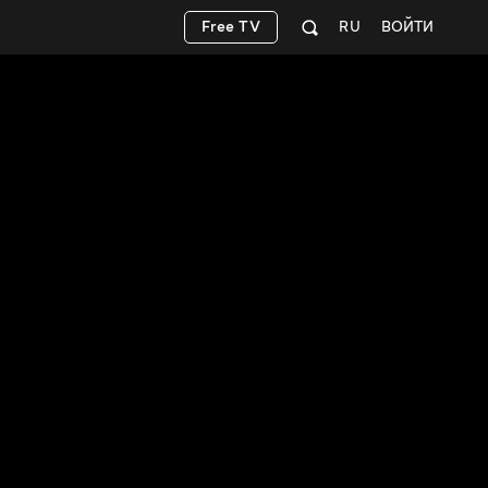
Free TV
RU
ВОЙТИ