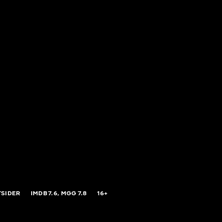
TSIDER
IMDB
7.6,
MGG
7.8
16+