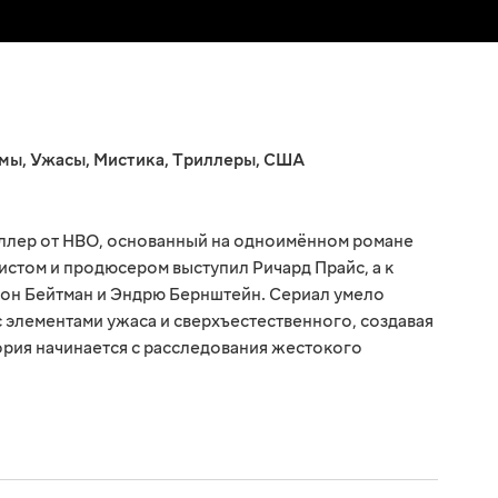
мы
,
Ужасы
,
Мистика
,
Триллеры
,
США
иллер от HBO, основанный на одноимённом романе
истом и продюсером выступил Ричард Прайс, а к
н Бейтман и Эндрю Бернштейн. Сериал умело
с элементами ужаса и сверхъестественного, создавая
ория начинается с расследования жестокого