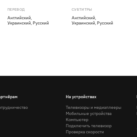
ПЕРЕВОД
СУБТИТРЫ
Английский
,
Английский
,
Украинский
,
Русский
Украинский
,
Русский
артнёрам
На устройствах
трудничество
Телевизоры и медиаплееры
Мобильные устройства
Компьютер
Подключить телевизор
Проверка скорости