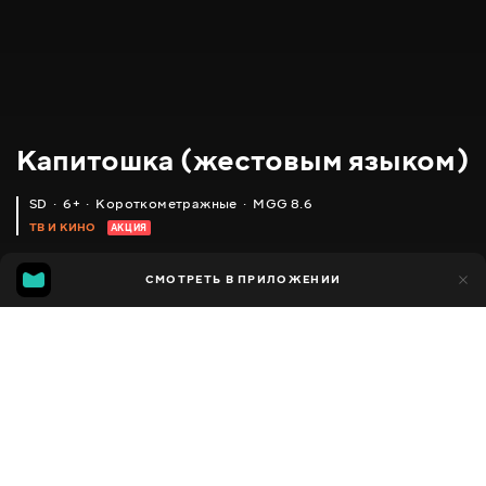
Капитошка (жестовым языком)
SD
6+
Короткометражные
MGG 8.6
ТВ И КИНО
АКЦИЯ
IMDB
MGG
704
СМОТРЕТЬ В ПРИЛОЖЕНИИ
136
7.4
8.6
Добавлено в избранное
ПОДЕЛИТЬСЯ
8 минут
Kapitoshka (Sign Language)
1980
,
Украина
Короткометражные
Facebook
ПЕРЕВОД
,
Украинский
Русский
Скопировать ссылку