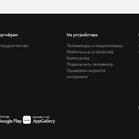
артнёрам
На устройствах
трудничество
Телевизоры и медиаплееры
Мобильные устройства
Компьютер
Подключить телевизор
Проверка скорости
интернета