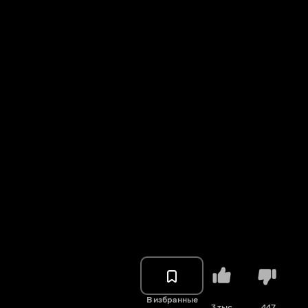
В избранные
3 тыс.
447