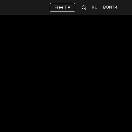
Free TV
RU
ВОЙТИ