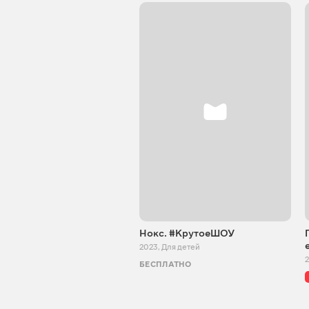
Нокс. #КрутоеШОУ
2023
,
Для детей
БЕСПЛАТНО