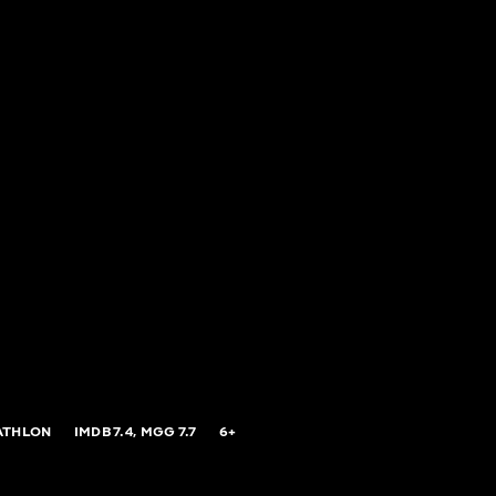
ATHLON
IMDB
7.4,
MGG
7.7
6+