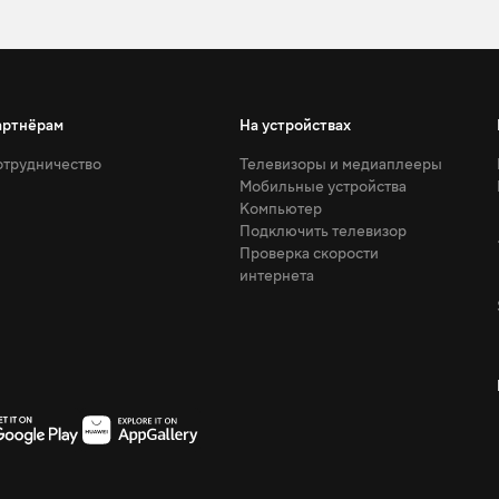
артнёрам
На устройствах
трудничество
Телевизоры и медиаплееры
Мобильные устройства
Компьютер
Подключить телевизор
Проверка скорости
интернета