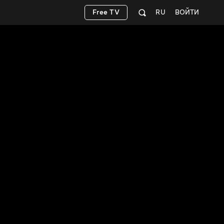
Free TV
RU
ВОЙТИ