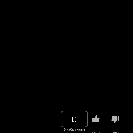
В избранные
3 тыс.
447