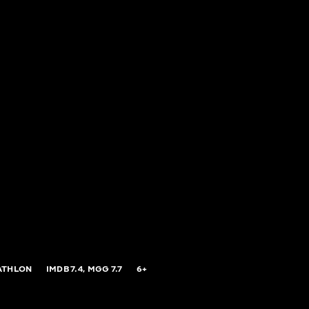
ATHLON
IMDB
7.4,
MGG
7.7
6+