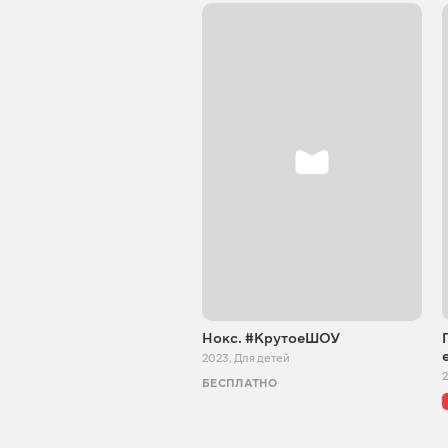
Нокс. #КрутоеШОУ
2023
,
Для детей
БЕСПЛАТНО