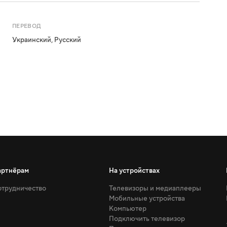
ПЕРЕВОД
Украинский
,
Русский
артнёрам
На устройствах
трудничество
Телевизоры и медиаплееры
Мобильные устройства
Компьютер
Подключить телевизор