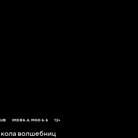
LUB
IMDB
6.4,
MGG
6.6
12+
Школа волшебниц