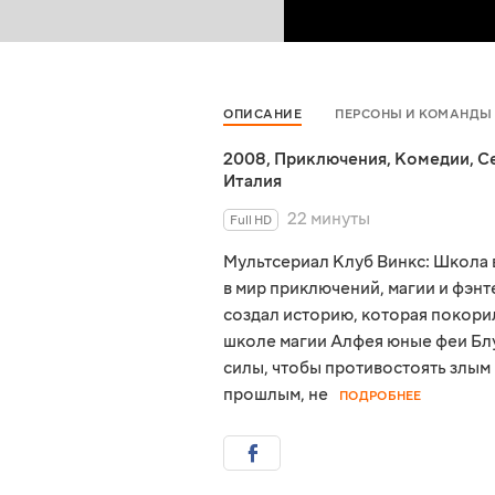
ОПИСАНИЕ
ПЕРСОНЫ И КОМАНДЫ
2008
,
Приключения
,
Комедии
,
С
Италия
22 минуты
Full HD
Мультсериал Клуб Винкс: Школа 
в мир приключений, магии и фэн
создал историю, которая покорил
школе магии Алфея юные феи Блу
силы, чтобы противостоять злым 
прошлым, не
ПОДРОБНЕЕ