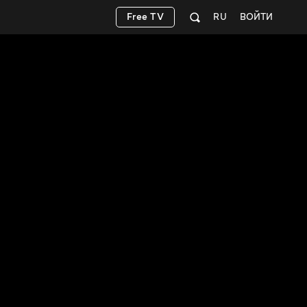
Free TV
RU
ВОЙТИ