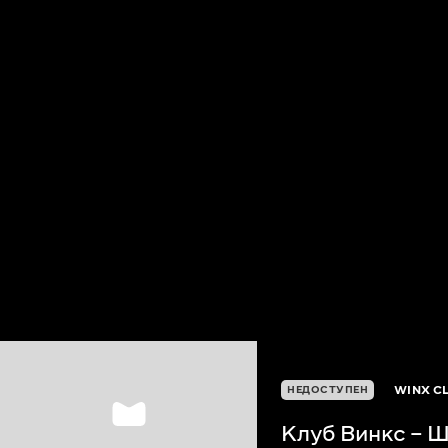
WINX C
НЕДОСТУПЕН
Клуб Винкс – 