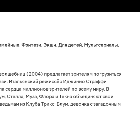
емейные
,
Фэнтези
,
Экшн
,
Для детей
,
Мультсериалы
,
волшебниц (2004) предлагает зрителям погрузиться
тези. Итальянский режиссёр Иджинио Страффи
а сердца миллионов зрителей по всему миру. В
м, Стелла, Муза, Флора и Текна объединяют свои
ведьмам из Клуба Трикс. Блум, девочка с загадочным